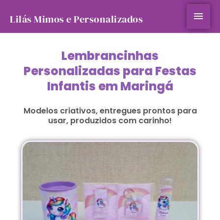
Ir
Men
para
Lilás Mimos e Personalizados
o
prin
conteúdo
Lembrancinhas
Personalizadas para Festas
Infantis em Maringá
Modelos criativos, entregues prontos para
usar, produzidos com carinho!