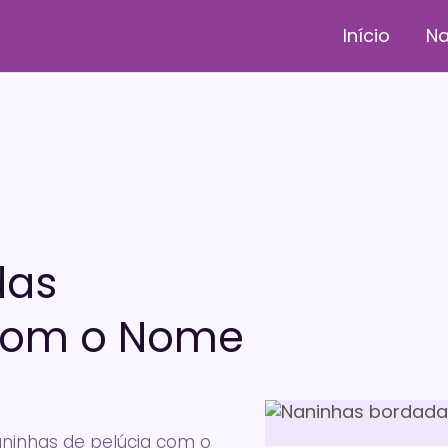
Início
Na
das
 com o Nome
ninhas de pelúcia com o